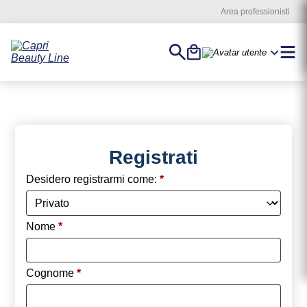
Vai
Area professionisti
al
Contenuto
Cerca
Carrello
Registr
Account
Registrati
Desidero registrarmi come:
*
Nome
*
Cognome
*