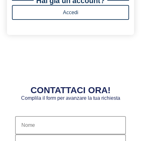
Hai già un account?
Accedi
CONTATTACI ORA!
Complila il form per avanzare la tua richiesta
nome
email
telefono
citta