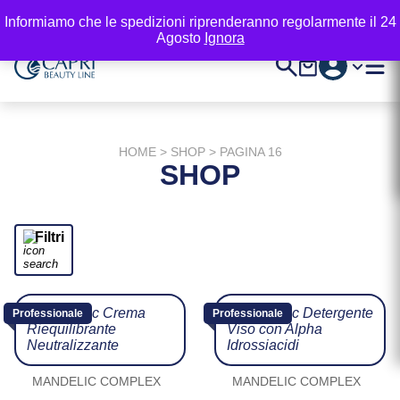
Vai
Area professionisti
Informiamo che le spedizioni riprenderanno regolarmente il 24
al
Agosto
Ignora
Contenuto
Account
Cerca
Carrello
Registr
HOME
>
SHOP
> PAGINA 16
SHOP
Filtri
Professionale
Professionale
MANDELIC COMPLEX
MANDELIC COMPLEX