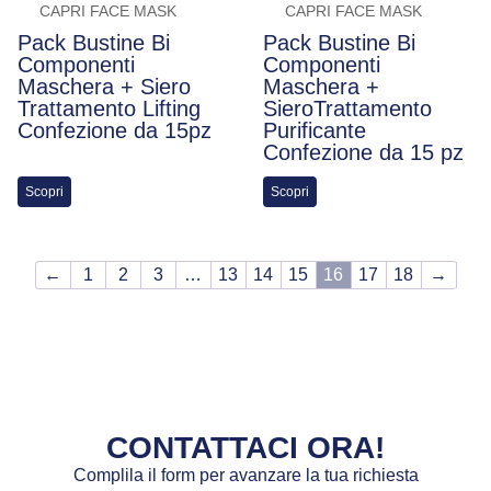
CAPRI FACE MASK
CAPRI FACE MASK
Pack Bustine Bi
Pack Bustine Bi
Componenti
Componenti
Maschera + Siero
Maschera +
Trattamento Lifting
SieroTrattamento
Confezione da 15pz
Purificante
Confezione da 15 pz
Scopri
Scopri
←
1
2
3
…
13
14
15
16
17
18
→
CONTATTACI ORA!
Complila il form per avanzare la tua richiesta