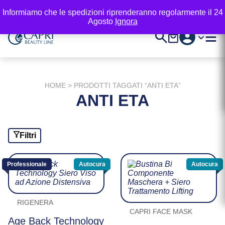
Vai
Area professionisti
Informiamo che le spedizioni riprenderanno regolarmente il 24
al
Agosto
Ignora
Contenuto
Account
Cerca
Carrello
Registr
HOME
> PRODOTTI TAGGATI “ANTI ETA”
ANTI ETA
Filtri
Professionale
Autocura
Autocura
RIGENERA
CAPRI FACE MASK
Age Back Technology