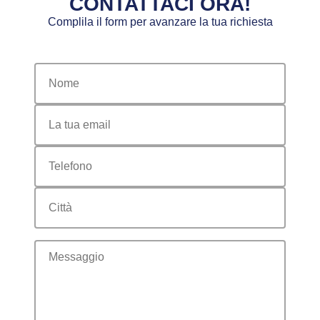
CONTATTACI ORA!
Complila il form per avanzare la tua richiesta
nome
email
telefono
citta
messaggio